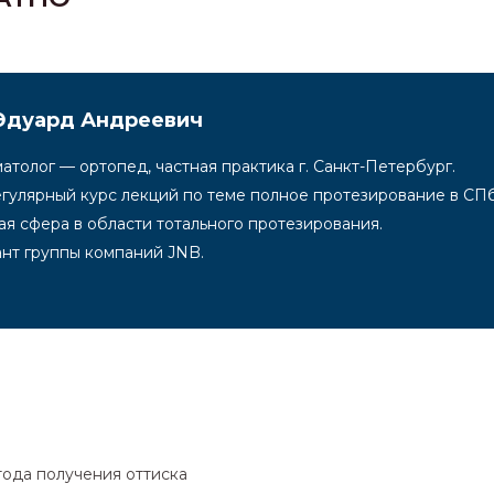
Эдуард Андреевич
атолог — ортопед, частная практика г. Санкт-Петербург.
егулярный курс лекций по теме полное протезирование в 
я сфера в области тотального протезирования.
ант группы компаний JNB.
тода получения оттиска