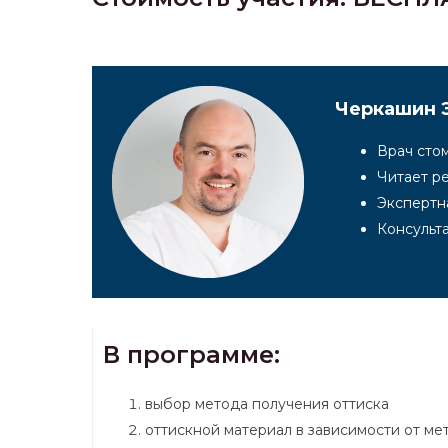
Черкашин 
Врач стом
Читает р
Экспертна
Консульт
В программе:
выбор метода получения оттиска
оттискной материал в зависимости от ме